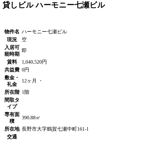
貸しビル
ハーモニー七瀬ビル
物件名
ハーモニー七瀬ビル
現況
空
入居可
即
能時期
賃料
1,040,520円
共益費
0円
敷金・
12ヶ月 ・
礼金
所在階
1階
間取タ
イプ
専有面
390.88㎡
積
所在地
長野市大字鶴賀七瀬中町161-1
交通