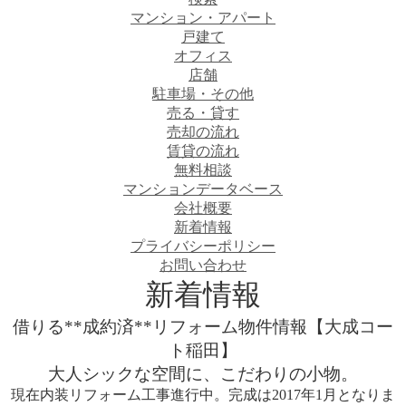
マンション・アパート
戸建て
オフィス
店舗
駐車場・その他
売る・貸す
売却の流れ
賃貸の流れ
無料相談
マンションデータベース
会社概要
新着情報
プライバシーポリシー
お問い合わせ
新着情報
借りる
**成約済**リフォーム物件情報【大成コー
ト稲田】
大人シックな空間に、こだわりの小物。
現在内装リフォーム工事進行中。完成は2017年1月となりま