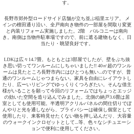
す。
長野市郊外型ロードサイド店舗が立ち並ぶ稲里エリア。 メ
インの檀田通り沿い、全戸南向き物件の一部屋を間取り変更
と内装リフォーム実施しました。2階 バルコニーは南向
き。南側は当物件駐車場ですので、前に遮る建物もなく、日
当たり・眺望良好です。
LDKは広々14.7畳。もともとは3部屋でしたが、壁をぶち抜
き思い切ってワンルームにしちゃいました!! 40㎡超のワンル
ームは見たところ長野市内にはひとつも無い...のですが、普
通のワンルームじゃつまらない。家具を自由にレイアウトし
たり、広ーいリビングでゆっくりくつろぎたい。そんな借主
様がいることを願って今回のリフォームではちょっとエッジ
の効いた空間を造り込んでみました。北側の納戸3.6畳は居
室としても使用可能。半透明アクリルパネルの間仕切りでぼ
んやりと光を通しながら、プライバシーは確保し個室として
使用したり、来客時見せたくない物を押し込んだり、大容量
のウォークインクロゼットとして...等、色々なシチュエーシ
ョンで便利に使用してください。