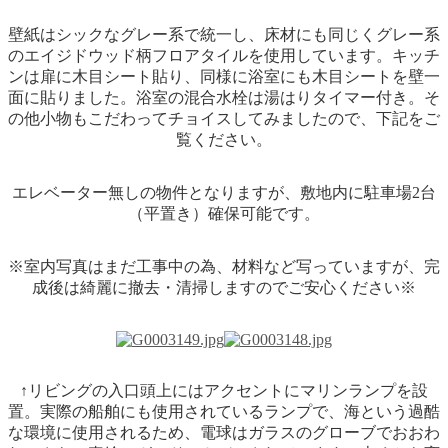
壁紙はシックなグレー系で統一し、床材にも同じくグレー系
のエイジドウッド柄フロアタイルを使用しています。キッチ
ンは扉に木目シート貼り、同様に浴室にも木目シートを壁一
面に貼りました。浴室の混合水栓は湯はりタイマー付き。そ
の他小物もこだわってチョイスしてみましたので、下記をご
覧ください。
エレベーター無しの物件となりますが、敷地内に駐車場2台
（平置き）確保可能です。
※室内写真はまだ工事中の為、材料など写っていますが、完
成後は綺麗に撤去・清掃しますのでご安心ください※
↑リビングの入口頭上にはアクセントにマリンランプを設
置。実際の船舶にも使用されているランプで、海という過酷
な環境に使用されるため、電球はガラスのグローブでおおわ