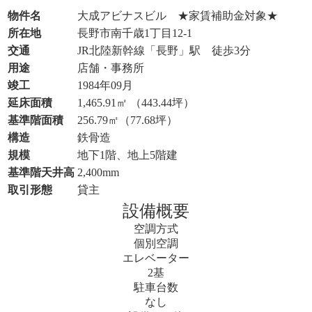
物件名
大成アビナスビル ★家賃補助金対象★
所在地
長野市南千歳1丁目12-1
交通
JR北陸新幹線「長野」駅 徒歩3分
用途
店舗・事務所
竣工
1984年09月
延床面積
1,465.91㎡ （443.44坪）
基準階面積
256.79㎡（77.68坪）
構造
鉄骨造
規模
地下1階、地上5階建
基準階天井高
2,400mm
取引形態
貸主
設備概要
空調方式
個別空調
エレベーター
2基
駐車台数
なし