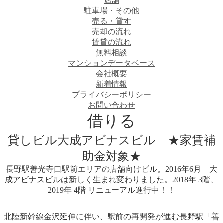
店舗
駐車場・その他
売る・貸す
売却の流れ
賃貸の流れ
無料相談
マンションデータベース
会社概要
新着情報
プライバシーポリシー
お問い合わせ
借りる
貸しビル
大成アビナスビル ★家賃補
助金対象★
長野駅善光寺口駅前エリアの店舗向けビル。2016年6月 大
成アビナスビルは新しく生まれ変わりました。2018年 3階、
2019年 4階 リニューアル進行中！！
北陸新幹線金沢延伸に伴い、駅前の再開発が進む長野駅「善